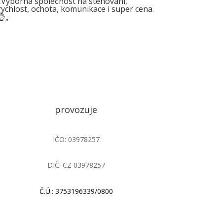
„
Výborná společnost na stěhování,
rychlost, ochota, komunikace i super cena.
👌
„
provozuje
IČO: 03978257
DIČ: CZ 03978257
Č.Ú.: 3753196339/0800