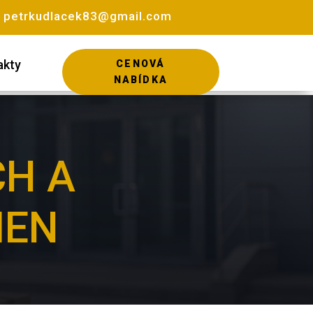
:
petrkudlacek83@gmail.com
akty
CENOVÁ
NABÍDKA
CH A
MEN