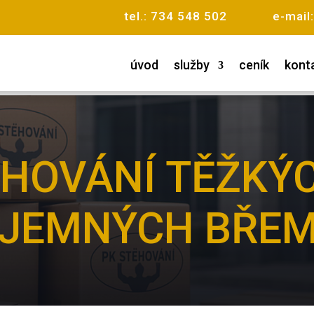
tel.: 734 548 502 e-mail
úvod
služby
ceník
kont
HOVÁNÍ TĚŽKÝ
JEMNÝCH BŘE