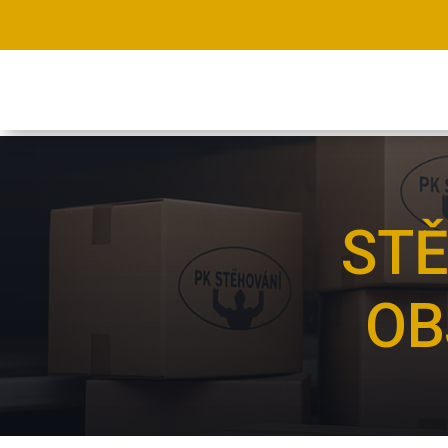
STĚ
OB