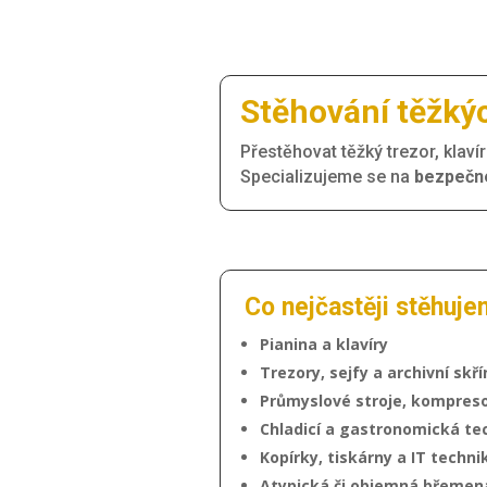
Stěhování těžký
Přestěhovat těžký trezor, klaví
Specializujeme se na
bezpečné
Co nejčastěji stěhuje
Pianina a klavíry
Trezory, sejfy a archivní skří
Průmyslové stroje, kompreso
Chladicí a gastronomická te
Kopírky, tiskárny a IT techni
Atypická či objemná břemen