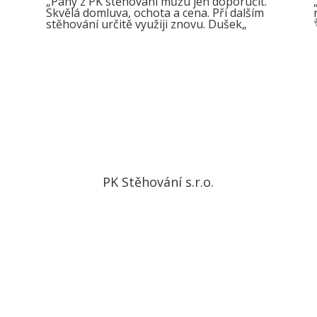
„
Pány z PK stěhování můžu jen doporučit.
Skvělá domluva, ochota a cena. Při dalším
stěhování určitě využiji znovu. Dušek
„
PK Stěhování s.r.o.