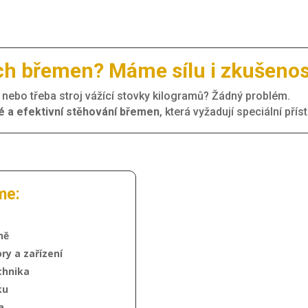
ch břemen? Máme sílu i zkušenos
r nebo třeba stroj vážící stovky kilogramů? Žádný problém.
 a efektivní stěhování břemen
, která vyžadují speciální pří
me:
ně
ry a zařízení
chnika
ku
a