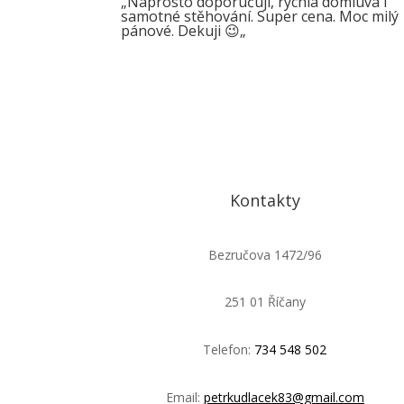
„
Naprosto doporučuji, rychlá domluva i
samotné stěhování. Super cena. Moc milý
pánové. Dekuji 😉
„
Kontakty
Bezručova 1472/96
251 01 Říčany
Telefon:
734 548 502
Email:
petrkudlacek83@gmail.com